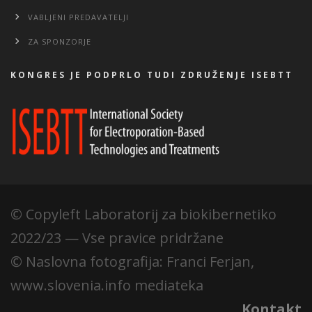
VABLJENI PREDAVATELJI
ZA SPONZORJE
KONGRES JE PODPRLO TUDI ZDRUŽENJE ISEBTT
© Copyleft Laboratorij za biokibernetiko
2022/23 — Vse pravice pridržane
© Naslovna fotografija: Franci Ferjan,
www.slovenia.info mediateka
Kontakt